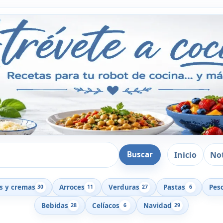
Inicio
Not
Buscar
s y cremas
Arroces
Verduras
Pastas
Pes
30
11
27
6
Bebidas
Celíacos
Navidad
28
6
29