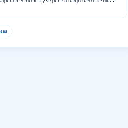
vapor en el tocinillo y se pone a fuego fuerte de diez a
etas