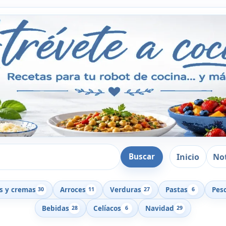
Inicio
Not
Buscar
s y cremas
Arroces
Verduras
Pastas
Pes
30
11
27
6
Bebidas
Celíacos
Navidad
28
6
29