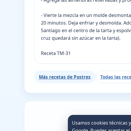
- Agrega las almendras reservadas y pro
- Vierte la mezcla en un molde desmont
20 minutos. Deja enfriar y desmolda. Ado
Santiago en el centro de la tarta y espolv
cruz quedará sin azúcar en la tarta).
Receta TM-31
Más recetas de Postres
Todas las rec
© 2
Usamos cookies técnicas y,
Google. Puedes aceptar el