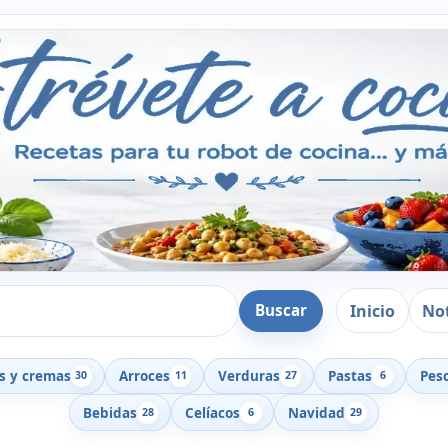
Inicio
Not
Buscar
s y cremas
Arroces
Verduras
Pastas
Pes
30
11
27
6
Bebidas
Celíacos
Navidad
28
6
29