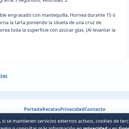
grama 5 segundos, velocidad 3.
able engrasado con mantequilla. Hornea durante 15 ó
rna la tarta poniendo la silueta de una cruz de
orea toda la superficie con azúcar glas. (Al levantar la
etas
Portada
Recetas
Privacidad
Contacto
000-2026 Atrévete a cocinar. Diseño y desarrollo: CEZ Netwo
 si se mantienen servicios externos activos, cookies de te
 aviso o consultar más información en
privacidad
y en
Goo