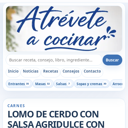
Buscar recetas, consejos o libros
Buscar
Inicio
Noticias
Recetas
Consejos
Contacto
Entrantes
Masas
Salsas
Sopas y cremas
Arroces
35
32
7
30
1
CARNES
LOMO DE CERDO CON
SALSA AGRIDULCE CON