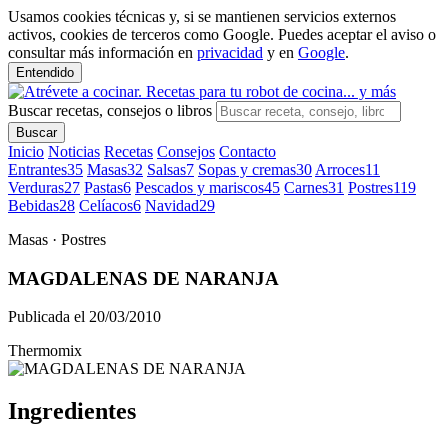
Usamos cookies técnicas y, si se mantienen servicios externos
activos, cookies de terceros como Google. Puedes aceptar el aviso o
consultar más información en
privacidad
y en
Google
.
Entendido
Buscar recetas, consejos o libros
Buscar
Inicio
Noticias
Recetas
Consejos
Contacto
Entrantes
35
Masas
32
Salsas
7
Sopas y cremas
30
Arroces
11
Verduras
27
Pastas
6
Pescados y mariscos
45
Carnes
31
Postres
119
Bebidas
28
Celíacos
6
Navidad
29
Masas · Postres
MAGDALENAS DE NARANJA
Publicada el 20/03/2010
Thermomix
Ingredientes