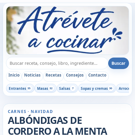
Buscar recetas, consejos o libros
Buscar
Inicio
Noticias
Recetas
Consejos
Contacto
Entrantes
Masas
Salsas
Sopas y cremas
Arroces
35
32
7
30
1
CARNES · NAVIDAD
ALBÓNDIGAS DE
CORDERO A LA MENTA