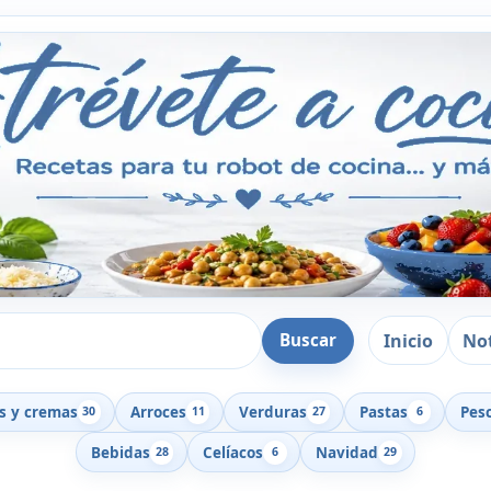
Inicio
Not
Buscar
s y cremas
Arroces
Verduras
Pastas
Pes
30
11
27
6
Bebidas
Celíacos
Navidad
28
6
29