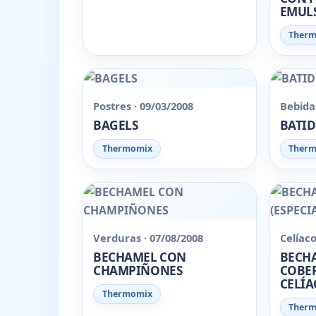
EMULS
Ther
Postres · 09/03/2008
Bebidas
BAGELS
BATID
Thermomix
Ther
Verduras · 07/08/2008
Celíaco
BECHAMEL CON
BECH
CHAMPIÑONES
COBER
CELÍA
Thermomix
Ther