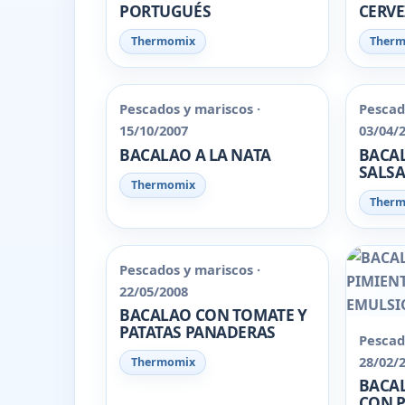
PORTUGUÉS
CERV
Thermomix
Ther
Pescados y mariscos ·
Pescad
15/10/2007
03/04/
BACALAO A LA NATA
BACAL
SALSA
Thermomix
Ther
Pescados y mariscos ·
22/05/2008
BACALAO CON TOMATE Y
PATATAS PANADERAS
Pescad
28/02/
Thermomix
BACA
CON P