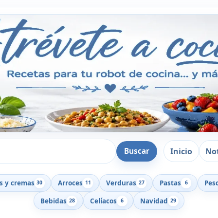
Inicio
Not
Buscar
s y cremas
Arroces
Verduras
Pastas
Pes
30
11
27
6
Bebidas
Celíacos
Navidad
28
6
29