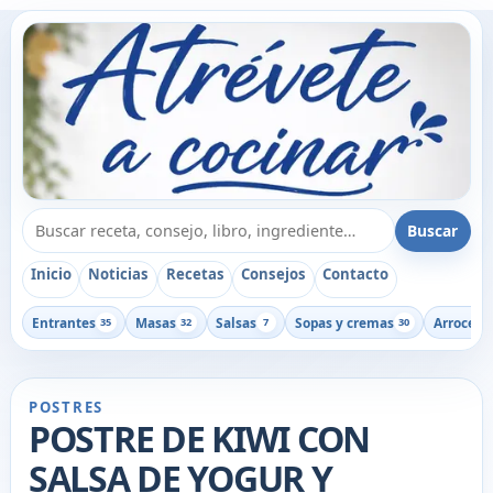
Buscar recetas, consejos o libros
Buscar
Inicio
Noticias
Recetas
Consejos
Contacto
Entrantes
Masas
Salsas
Sopas y cremas
Arroces
35
32
7
30
1
POSTRES
POSTRE DE KIWI CON
SALSA DE YOGUR Y