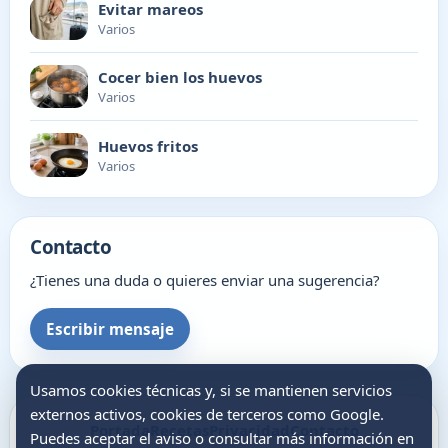
Evitar mareos
Varios
Cocer bien los huevos
Varios
Huevos fritos
Varios
Contacto
¿Tienes una duda o quieres enviar una sugerencia?
Escribir mensaje
Usamos cookies técnicas y, si se mantienen servicios
externos activos, cookies de terceros como Google.
Portada
Recetas
Privacidad
Contacto
Puedes aceptar el aviso o consultar más información en