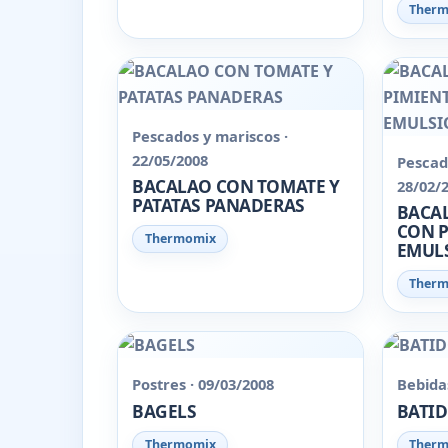
Ther
Pescados y mariscos ·
22/05/2008
Pescad
BACALAO CON TOMATE Y
28/02/
PATATAS PANADERAS
BACA
CON P
Thermomix
EMULS
Ther
Postres · 09/03/2008
Bebidas
BAGELS
BATID
Thermomix
Ther