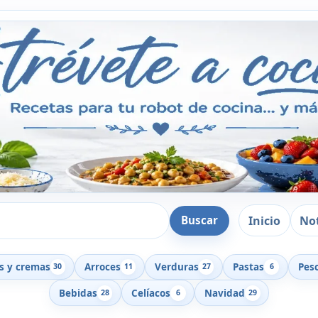
Inicio
Not
Buscar
s y cremas
Arroces
Verduras
Pastas
Pes
30
11
27
6
Bebidas
Celíacos
Navidad
28
6
29