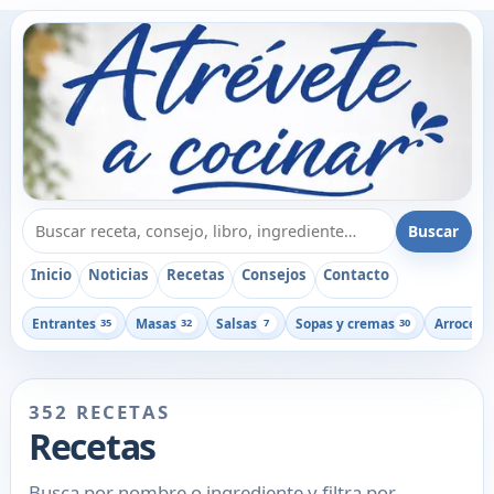
Buscar recetas, consejos o libros
Buscar
Inicio
Noticias
Recetas
Consejos
Contacto
Entrantes
Masas
Salsas
Sopas y cremas
Arroces
35
32
7
30
1
352 RECETAS
Recetas
Busca por nombre o ingrediente y filtra por