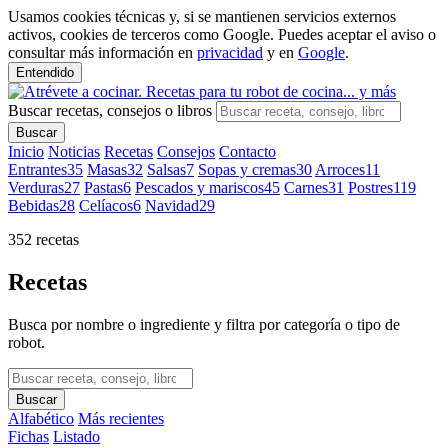
Usamos cookies técnicas y, si se mantienen servicios externos
activos, cookies de terceros como Google. Puedes aceptar el aviso o
consultar más información en
privacidad
y en
Google
.
Entendido
Buscar recetas, consejos o libros
Buscar
Inicio
Noticias
Recetas
Consejos
Contacto
Entrantes
35
Masas
32
Salsas
7
Sopas y cremas
30
Arroces
11
Verduras
27
Pastas
6
Pescados y mariscos
45
Carnes
31
Postres
119
Bebidas
28
Celíacos
6
Navidad
29
352 recetas
Recetas
Busca por nombre o ingrediente y filtra por categoría o tipo de
robot.
Buscar
Alfabético
Más recientes
Fichas
Listado