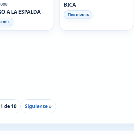
2008
BICA
O A LA ESPALDA
Thermomix
momix
1 de 10
Siguiente »