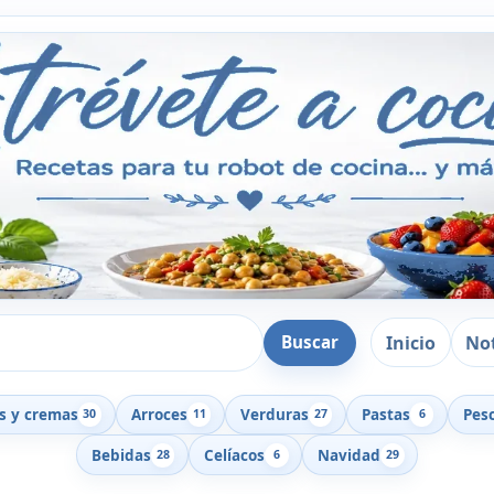
Inicio
Not
Buscar
s y cremas
Arroces
Verduras
Pastas
Pes
30
11
27
6
Bebidas
Celíacos
Navidad
28
6
29