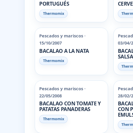
PORTUGUÉS
CERV
Thermomix
Ther
Pescados y mariscos ·
Pescad
15/10/2007
03/04/
BACALAO A LA NATA
BACAL
SALSA
Thermomix
Ther
Pescados y mariscos ·
Pescad
22/05/2008
28/02/
BACALAO CON TOMATE Y
BACA
PATATAS PANADERAS
CON P
EMULS
Thermomix
Ther