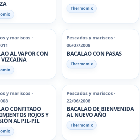
EZA
Thermomix
momix
os y mariscos ·
Pescados y mariscos ·
2011
06/07/2008
AO AL VAPOR CON
BACALAO CON PASAS
 VIZCAINA
Thermomix
momix
os y mariscos ·
Pescados y mariscos ·
2008
22/06/2008
LAO CONFITADO
BACALAO DE BIENVENIDA
IMIENTOS ROJOS Y
AL NUEVO AÑO
IÓN AL PIL-PIL
Thermomix
momix