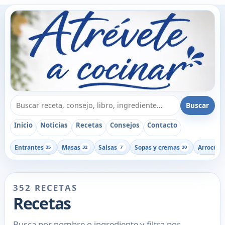
Buscar recetas, consejos o libros
Buscar
Inicio
Noticias
Recetas
Consejos
Contacto
Entrantes
Masas
Salsas
Sopas y cremas
Arroces
35
32
7
30
1
352 RECETAS
Recetas
Busca por nombre o ingrediente y filtra por